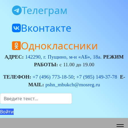
Телеграм
Вконтакте
Одноклассники
АДРЕС:
142290, г. Пущино, м-н «АБ», 18а
.
РЕЖИМ
РАБОТЫ:
с 11.00 до 19.00
ТЕЛЕФОН:
+7 (496) 773-18-50
;
+7 (985) 149-37-78
E-
MAIL:
pshn_mbukcb@mosreg.ru
Поиск
Войти