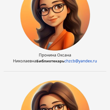
Пронина Оксана
Николаевна
chzcb@yandex.ru
Библиотекарь