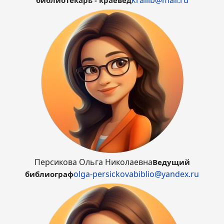
krailib@mail.ru
библиотекарь - краевед
Персикова Ольга Николаевна
Ведущий
olga-persickovabiblio@yandex.ru
библиограф