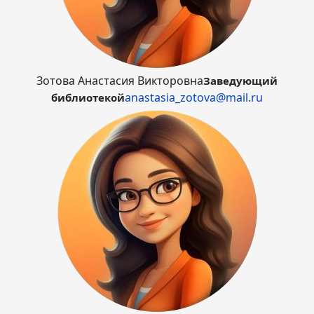
Зотова Анастасия Викторовна
Заведующий
anastasia_zotova@mail.ru
библиотекой