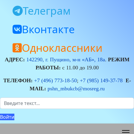
Телеграм
Вконтакте
Одноклассники
АДРЕС:
142290, г. Пущино, м-н «АБ», 18а
.
РЕЖИМ
РАБОТЫ:
с 11.00 до 19.00
ТЕЛЕФОН:
+7 (496) 773-18-50
;
+7 (985) 149-37-78
E-
MAIL:
pshn_mbukcb@mosreg.ru
Поиск
Войти