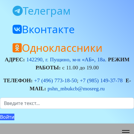
Телеграм
Вконтакте
Одноклассники
АДРЕС:
142290, г. Пущино, м-н «АБ», 18а
.
РЕЖИМ
РАБОТЫ:
с 11.00 до 19.00
ТЕЛЕФОН:
+7 (496) 773-18-50
;
+7 (985) 149-37-78
E-
MAIL:
pshn_mbukcb@mosreg.ru
Поиск
Войти