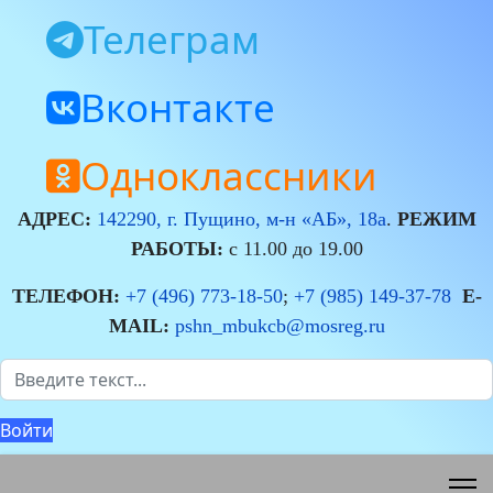
Телеграм
Вконтакте
Одноклассники
АДРЕС:
142290, г. Пущино, м-н «АБ», 18а
.
РЕЖИМ
РАБОТЫ:
с 11.00 до 19.00
ТЕЛЕФОН:
+7 (496) 773-18-50
;
+7 (985) 149-37-78
E-
MAIL:
pshn_mbukcb@mosreg.ru
Поиск
Войти