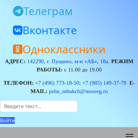
Телеграм
Вконтакте
Одноклассники
АДРЕС:
142290, г. Пущино, м-н «АБ», 18а
.
РЕЖИМ
РАБОТЫ:
с 11.00 до 19.00
ТЕЛЕФОН:
+7 (496) 773-18-50
;
+7 (985) 149-37-78
E-
MAIL:
pshn_mbukcb@mosreg.ru
Поиск
Войти