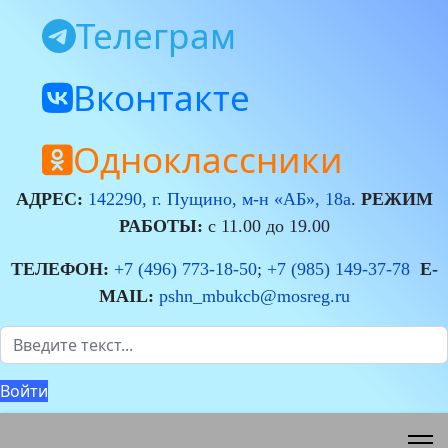
Телеграм
Вконтакте
Одноклассники
АДРЕС:
142290, г. Пущино, м-н «АБ», 18а
.
РЕЖИМ
РАБОТЫ:
с 11.00 до 19.00
ТЕЛЕФОН:
+7 (496) 773-18-50
;
+7 (985) 149-37-78
E-
MAIL:
pshn_mbukcb@mosreg.ru
Поиск
Войти